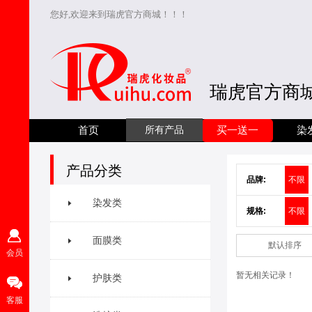
您好,欢迎来到瑞虎官方商城！！！
瑞虎官方商
首页
所有产品
买一送一
染
产品分类
品牌:
不限
染发类
规格:
不限
面膜类
默认排序
会员
暂无相关记录！
护肤类
客服