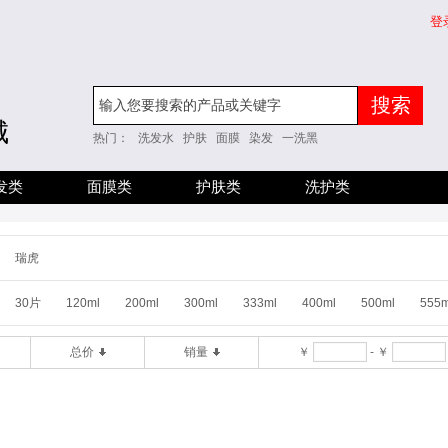
登
搜索
城
热门：
洗发水
护肤
面膜
染发
一洗黑
发类
面膜类
护肤类
洗护类
瑞虎
30片
120ml
200ml
300ml
333ml
400ml
500ml
555m
总价
销量
￥
-
￥