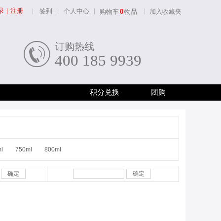
录
|
注册
签到
个人中心
购物车
0
物品
加入收藏夹
订购热线
400 185 9939
积分兑换
团购
l
750ml
800ml
确定
确定