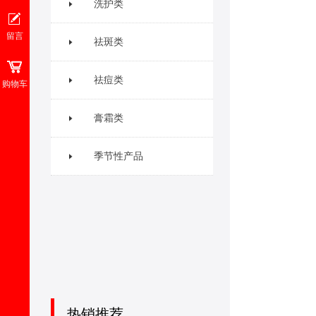
洗护类
留言
祛斑类
祛痘类
购物车
膏霜类
季节性产品
热销推荐