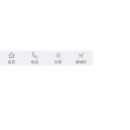
首页
电话
分类
购物车
免运费
快捷支付
七天无理由退货
100%
产家直销
Copyright © 2019-2023 www.ruihu.com All Rights Reserved
聚华生物科技（广州)有限公司 版权所有.
粤ICP备2023058095号