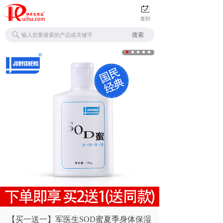
签到
搜索
​【买一送一】军医生SOD蜜夏季身体保湿