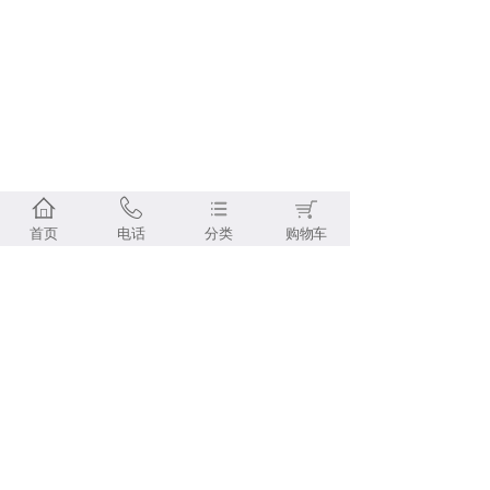
首页
电话
分类
购物车
免运费
快捷支付
七天无理由退货
100%
产家直销
Copyright © 2019-2023 www.ruihu.com All Rights Reserved
聚华生物科技（广州)有限公司 版权所有.
粤ICP备2023058095号