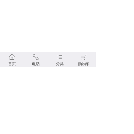
首页
电话
分类
购物车
免运费
快捷支付
七天无理由退货
100%
产家直销
Copyright © 2019-2023 www.ruihu.com All Rights Reserved
聚华生物科技（广州)有限公司 版权所有.
粤ICP备2023058095号