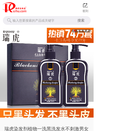
签到
搜索
瑞虎染发剂植物一洗黑洗发水不刺激男女