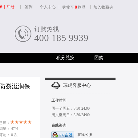
录
|
注册
签到
个人中心
购物车
0
物品
加入收藏夹
订购热线
400 185 9939
积分兑换
团购
冻防裂滋润保
瑞虎客服中心
工作时间
周一至周五：8:30-24:00
周六至周日：8:30-24:00
意度：
在线咨询
销量：
4791
在线客服
评论：
0 次