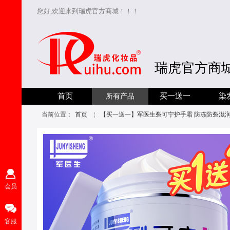
您好,欢迎来到瑞虎官方商城！！！
瑞虎官方商
首页
买一送一
染
所有产品
当前位置：
首页
￤
​【买一送一】军医生裂可宁护手霜 防冻防裂滋
会员
客服