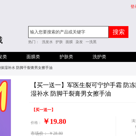
登
搜索
城
热门：
洗发水
护肤
面膜
染发
一洗黑
发类
面膜类
护肤类
洗护类
润保湿补水 防脚干裂膏男女擦手油
​【买一送一】军医生裂可宁护手霜 防
湿补水 防脚干裂膏男女擦手油
【买一送一】
￥19.80
满
价格：
市场价：
￥28.80